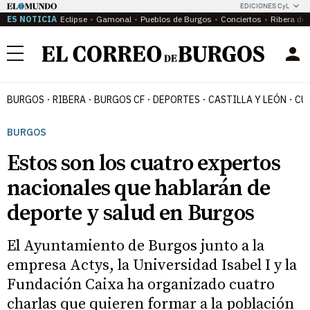
EDICIONES CyL
ES NOTICIA
Eclipse
Gamonal
Pueblos de Burgos
Conciertos
Ribera del
Menú
BURGOS
RIBERA
BURGOS CF
DEPORTES
CASTILLA Y LEÓN
CU
BURGOS
Estos son los cuatro expertos
nacionales que hablarán de
deporte y salud en Burgos
El Ayuntamiento de Burgos junto a la
empresa Actys, la Universidad Isabel I y la
Fundación Caixa ha organizado cuatro
charlas que quieren formar a la población