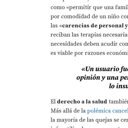
como «permitir que una famil
por comodidad de un niño con
las «
carencias de personal 
reciban las terapias necesari
necesidades deben acudir con
es viable por razones económi
«Un usuario fue
opinión y una pe
lo ins
El
derecho a la salud
también
Más allá de la
polémica cance
la mayoría de las quejas se c