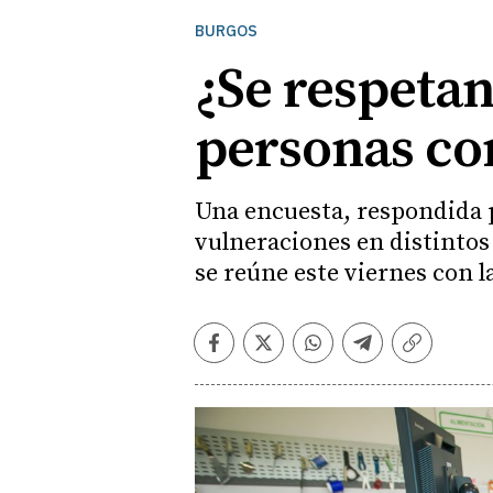
BURGOS
¿Se respeta
personas co
Una encuesta, respondida p
vulneraciones en distintos 
se reúne este viernes con l
Facebook
Twitter
Whatsapp
Telegram
Copiar
enlace