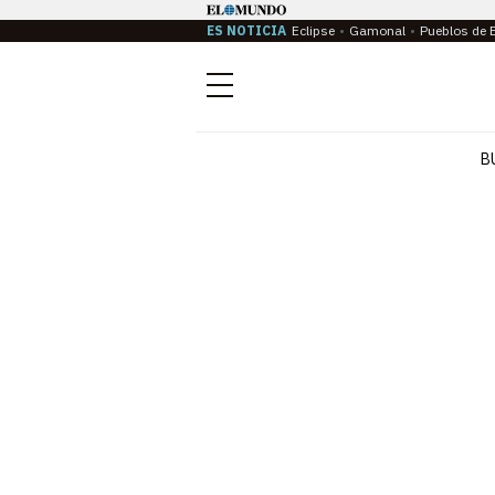
ES NOTICIA
Eclipse
Gamonal
Pueblos de 
Menú
B