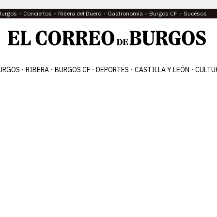
Burgos
Conciertos
Ribera del Duero
Gastronomía
Burgos CF
Sucesos
URGOS
RIBERA
BURGOS CF
DEPORTES
CASTILLA Y LEÓN
CULTU