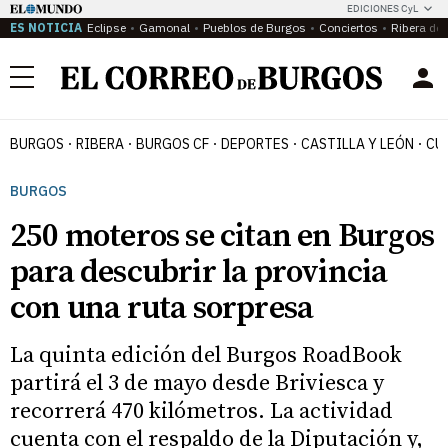
EDICIONES CyL
ES NOTICIA
Eclipse
Gamonal
Pueblos de Burgos
Conciertos
Ribera del
Menú
BURGOS
RIBERA
BURGOS CF
DEPORTES
CASTILLA Y LEÓN
CU
BURGOS
250 moteros se citan en Burgos
para descubrir la provincia
con una ruta sorpresa
La quinta edición del Burgos RoadBook
partirá el 3 de mayo desde Briviesca y
recorrerá 470 kilómetros. La actividad
cuenta con el respaldo de la Diputación y,