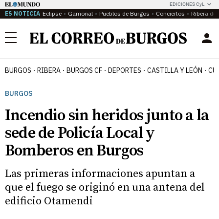
EDICIONES CyL
ES NOTICIA
Eclipse
Gamonal
Pueblos de Burgos
Conciertos
Ribera del
Menú
BURGOS
RIBERA
BURGOS CF
DEPORTES
CASTILLA Y LEÓN
CU
BURGOS
Incendio sin heridos junto a la
sede de Policía Local y
Bomberos en Burgos
Las primeras informaciones apuntan a
que el fuego se originó en una antena del
edificio Otamendi