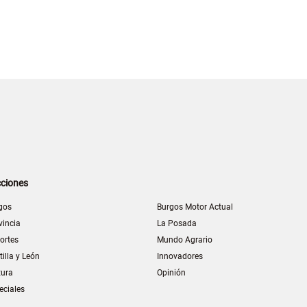
ciones
gos
Burgos Motor Actual
vincia
La Posada
ortes
Mundo Agrario
tilla y León
Innovadores
tura
Opinión
eciales