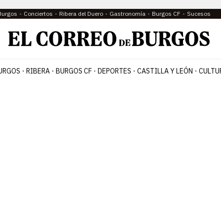
Burgos
Conciertos
Ribera del Duero
Gastronomía
Burgos CF
Sucesos
URGOS
RIBERA
BURGOS CF
DEPORTES
CASTILLA Y LEÓN
CULTU