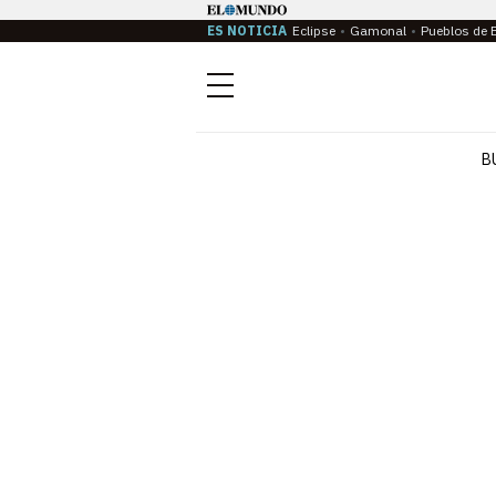
ES NOTICIA
Eclipse
Gamonal
Pueblos de 
Menú
B