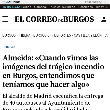
EDICIONES CyL
ES NOTICIA
Eclipse
Gamonal
Pueblos de Burgos
Conciertos
Ribera del
Menú
BURGOS
RIBERA
BURGOS CF
DEPORTES
CASTILLA Y LEÓN
CU
BURGOS
Almeida: «Cuando vimos las
imágenes del trágico incendio
en Burgos, entendimos que
teníamos que hacer algo»
El alcalde de Madrid escenifica la entrega
de 40 autobuses al Ayuntamiento de
Burgos apelando a la «solidaridad y