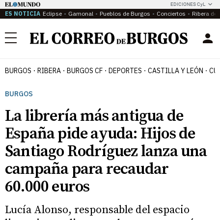
EDICIONES CyL
ES NOTICIA
Eclipse
Gamonal
Pueblos de Burgos
Conciertos
Ribera del
Menú
BURGOS
RIBERA
BURGOS CF
DEPORTES
CASTILLA Y LEÓN
CU
BURGOS
La librería más antigua de
España pide ayuda: Hijos de
Santiago Rodríguez lanza una
campaña para recaudar
60.000 euros
Lucía Alonso, responsable del espacio