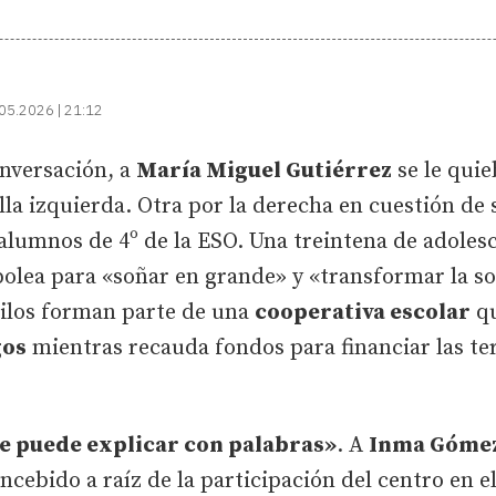
05.2026 | 21:12
nversación, a
María Miguel Gutiérrez
se le quie
illa izquierda. Otra por la derecha en cuestión d
alumnos de 4º de la ESO. Una treintena de adoles
olea para «soñar en grande» y «transformar la so
pilos forman parte de una
cooperativa escolar
qu
gos
mientras recauda fondos para financiar las te
se puede explicar con palabras»
. A
Inma Góme
oncebido a raíz de la participación del centro en