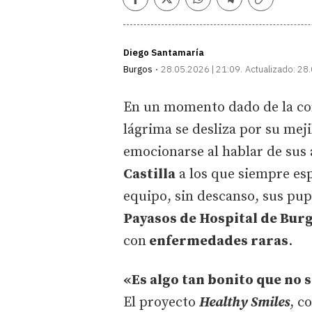
Facebook
Twitter
Whatsapp
Telegram
Copiar
enlace
Diego Santamaría
Burgos
28.05.2026 | 21:09
Actualizado:
28.
En un momento dado de la co
lágrima se desliza por su mej
emocionarse al hablar de sus 
Castilla
a los que siempre esp
equipo, sin descanso, sus pu
Payasos de Hospital de Bur
con
enfermedades raras
.
«Es algo tan bonito que no 
El proyecto
Healthy Smiles
, c