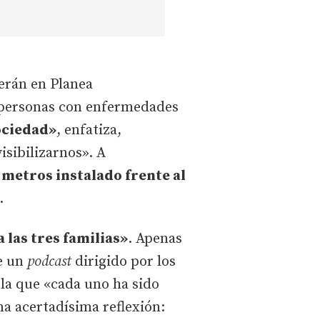
erán en Planea
s personas con enfermedades
ociedad»
, enfatiza,
isibilizarnos». A
metros instalado frente al
.
 las tres familias»
. Apenas
de un
podcast
dirigido por los
 la que «cada uno ha sido
a acertadísima reflexión: