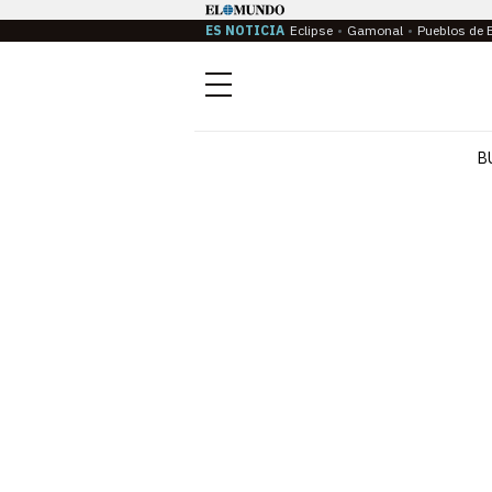
ES NOTICIA
Eclipse
Gamonal
Pueblos de 
Menú
B