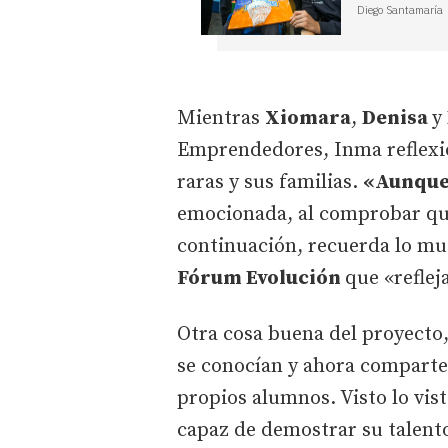
Diego Santamaría
Mientras
Xiomara
,
Denisa
y
Emprendedores, Inma reflexio
raras y sus familias.
«Aunque 
emocionada, al comprobar que 
continuación, recuerda lo mu
Fórum Evolución
que «reflej
Otra cosa buena del proyecto,
se conocían y ahora comparte
propios alumnos. Visto lo vis
capaz de demostrar su talento