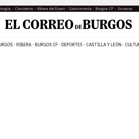
Burgos
Conciertos
Ribera del Duero
Gastronomía
Burgos CF
Sucesos
URGOS
RIBERA
BURGOS CF
DEPORTES
CASTILLA Y LEÓN
CULTU