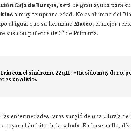
ción Caja de Burgos
, será de gran ayuda para su
pkins
a muy temprana edad. No es alumno del Blan
uipo al igual que su hermano
Mateo
, el mejor rel
ntre sus compañeros de 3º de Primaria.
 Iria con el síndrome 22q11: «Ha sido muy duro, p
o es un alivio»
 las enfermedades raras surgió de una «lluvia de i
poyar el ámbito de la salud». En base a ello, di