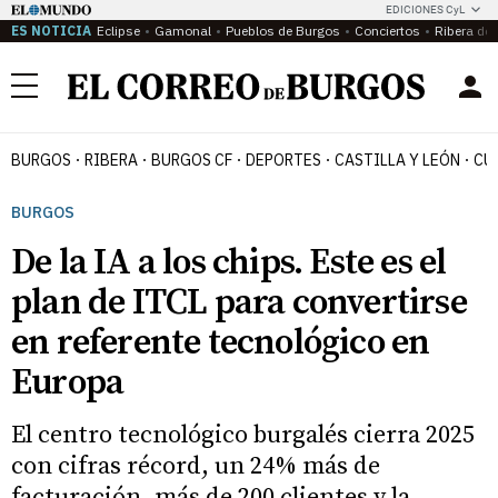
EDICIONES CyL
ES NOTICIA
Eclipse
Gamonal
Pueblos de Burgos
Conciertos
Ribera del
Menú
BURGOS
RIBERA
BURGOS CF
DEPORTES
CASTILLA Y LEÓN
CU
BURGOS
De la IA a los chips. Este es el
plan de ITCL para convertirse
en referente tecnológico en
Europa
El centro tecnológico burgalés cierra 2025
con cifras récord, un 24% más de
facturación, más de 200 clientes y la