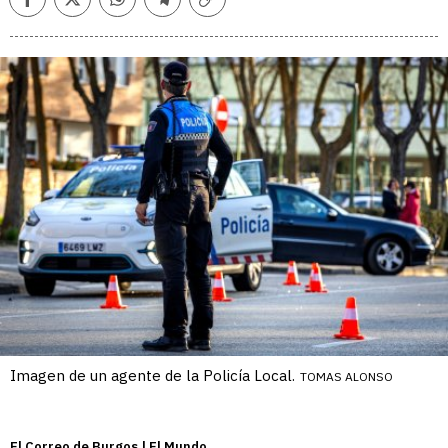
Facebook
Twitter
Whatsapp
Telegram
Copiar
enlace
Imagen de un agente de la Policía Local.
TOMAS ALONSO
El Correo de Burgos | El Mundo