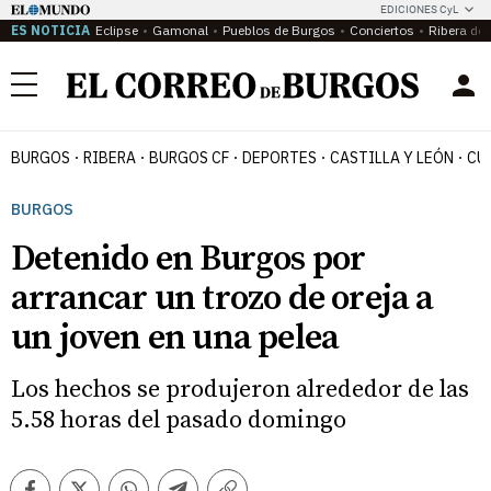
EDICIONES CyL
ES NOTICIA
Eclipse
Gamonal
Pueblos de Burgos
Conciertos
Ribera del
Menú
BURGOS
RIBERA
BURGOS CF
DEPORTES
CASTILLA Y LEÓN
CU
BURGOS
Detenido en Burgos por
arrancar un trozo de oreja a
un joven en una pelea
Los hechos se produjeron alrededor de las
5.58 horas del pasado domingo