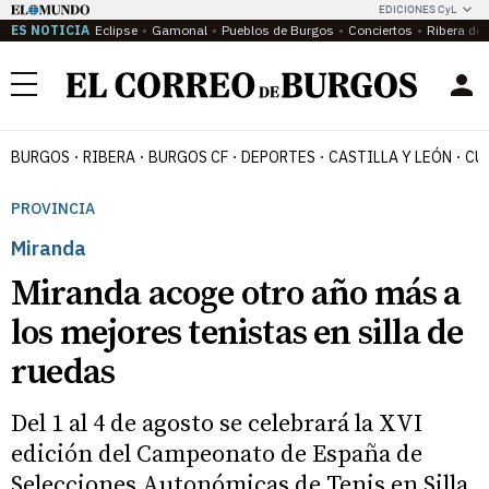
EDICIONES CyL
ES NOTICIA
Eclipse
Gamonal
Pueblos de Burgos
Conciertos
Ribera del
Menú
BURGOS
RIBERA
BURGOS CF
DEPORTES
CASTILLA Y LEÓN
CU
PROVINCIA
Miranda
Miranda acoge otro año más a
los mejores tenistas en silla de
ruedas
Del 1 al 4 de agosto se celebrará la XVI
edición del Campeonato de España de
Selecciones Autonómicas de Tenis en Silla