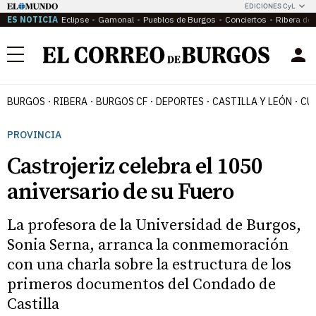
EDICIONES CyL
ES NOTICIA
Eclipse
Gamonal
Pueblos de Burgos
Conciertos
Ribera del
Menú
BURGOS
RIBERA
BURGOS CF
DEPORTES
CASTILLA Y LEÓN
CU
PROVINCIA
Castrojeriz celebra el 1050
aniversario de su Fuero
La profesora de la Universidad de Burgos,
Sonia Serna, arranca la conmemoración
con una charla sobre la estructura de los
primeros documentos del Condado de
Castilla