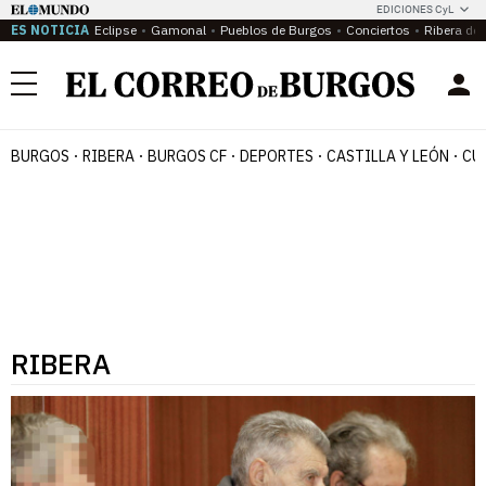
EDICIONES CyL
ES NOTICIA
Eclipse
Gamonal
Pueblos de Burgos
Conciertos
Ribera del
Menú
BURGOS
RIBERA
BURGOS CF
DEPORTES
CASTILLA Y LEÓN
CU
RIBERA