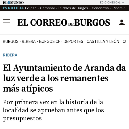
EDICIONES CyL
ES NOTICIA
Eclipse
Gamonal
Pueblos de Burgos
Conciertos
Ribera del
Menú
BURGOS
RIBERA
BURGOS CF
DEPORTES
CASTILLA Y LEÓN
CU
RIBERA
El Ayuntamiento de Aranda da
luz verde a los remanentes
más atípicos
Por primera vez en la historia de la
localidad se aprueban antes que los
presupuestos