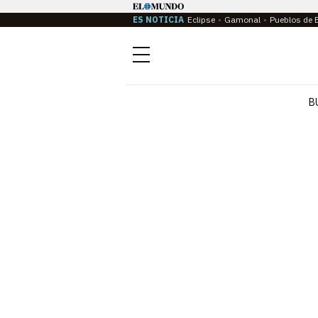
ES NOTICIA
Eclipse
Gamonal
Pueblos de 
Menú
B