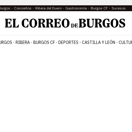
Burgos
Conciertos
Ribera del Duero
Gastronomía
Burgos CF
Sucesos
URGOS
RIBERA
BURGOS CF
DEPORTES
CASTILLA Y LEÓN
CULTU