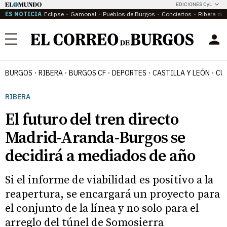
EDICIONES CyL
ES NOTICIA
Eclipse
Gamonal
Pueblos de Burgos
Conciertos
Ribera del
Menú
BURGOS
RIBERA
BURGOS CF
DEPORTES
CASTILLA Y LEÓN
CU
RIBERA
El futuro del tren directo
Madrid-Aranda-Burgos se
decidirá a mediados de año
Si el informe de viabilidad es positivo a la
reapertura, se encargará un proyecto para
el conjunto de la línea y no solo para el
arreglo del túnel de Somosierra