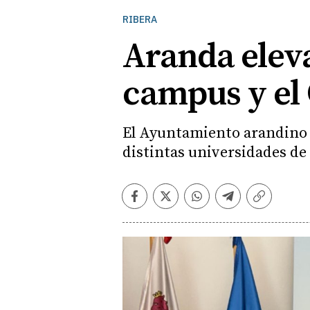
RIBERA
Aranda eleva
campus y el
El Ayuntamiento arandino r
distintas universidades de 
Facebook
Twitter
Whatsapp
Telegram
Copiar
enlace