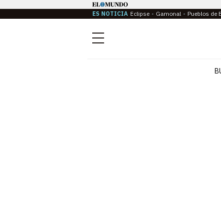
ES NOTICIA
Eclipse
Gamonal
Pueblos de 
Menú
B