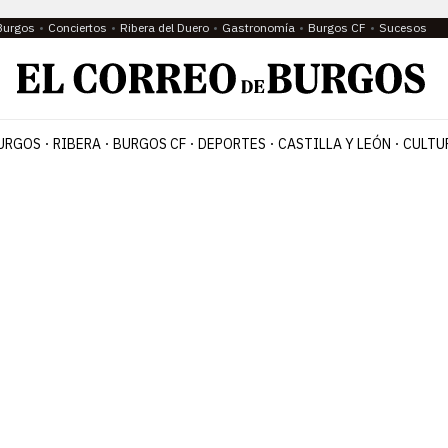
Burgos
Conciertos
Ribera del Duero
Gastronomía
Burgos CF
Sucesos
URGOS
RIBERA
BURGOS CF
DEPORTES
CASTILLA Y LEÓN
CULTU