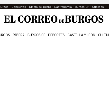
Burgos
Conciertos
Ribera del Duero
Gastronomía
Burgos CF
Sucesos
URGOS
RIBERA
BURGOS CF
DEPORTES
CASTILLA Y LEÓN
CULTU