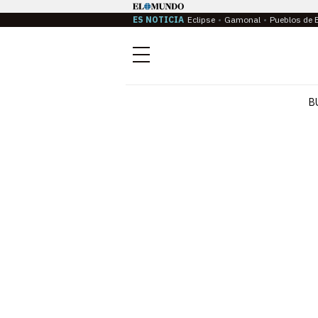
ES NOTICIA
Eclipse
Gamonal
Pueblos de 
Menú
B