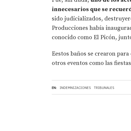
Fue, sin duda,
uno de los ac
innecesarios que se recuer
sido judicializados, destruy
Producciones había inaugurad
conocido como El Picón, junto 
Eestos baños se crearon para
otros eventos como las fiesta
EN:
INDEMNIZACIONES
TRIBUNALES