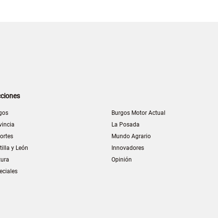
ciones
gos
Burgos Motor Actual
vincia
La Posada
ortes
Mundo Agrario
tilla y León
Innovadores
tura
Opinión
eciales