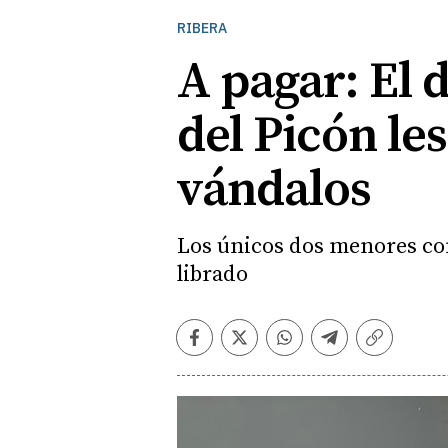
RIBERA
A pagar: El 
del Picón les
vándalos
Los únicos dos menores con
librado
Facebook
Twitter
Whatsapp
Telegram
Copiar
enlace