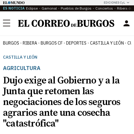
EDICIONES CyL
ES NOTICIA
Eclipse
Gamonal
Pueblos de Burgos
Conciertos
Ribera del
Menú
BURGOS
RIBERA
BURGOS CF
DEPORTES
CASTILLA Y LEÓN
CU
CASTILLA Y LEÓN
AGRICULTURA
Dujo exige al Gobierno y a la
Junta que retomen las
negociaciones de los seguros
agrarios ante una cosecha
"catastrófica"