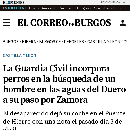
EDICIONES CyL
ES NOTICIA
Eclipse
Gamonal
Pueblos de Burgos
Conciertos
Ribera del
Menú
BURGOS
RIBERA
BURGOS CF
DEPORTES
CASTILLA Y LEÓN
CU
CASTILLA Y LEÓN
La Guardia Civil incorpora
perros en la búsqueda de un
hombre en las aguas del Duero
a su paso por Zamora
El desaparecido dejó su coche en el Puente
de Hierro con una nota el pasado día 3 de
abril