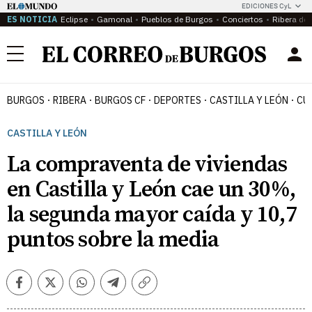
EDICIONES CyL
ES NOTICIA
Eclipse
Gamonal
Pueblos de Burgos
Conciertos
Ribera del
Menú
BURGOS
RIBERA
BURGOS CF
DEPORTES
CASTILLA Y LEÓN
CU
CASTILLA Y LEÓN
La compraventa de viviendas
en Castilla y León cae un 30%,
la segunda mayor caída y 10,7
puntos sobre la media
Facebook
Twitter
Whatsapp
Telegram
Copiar
enlace