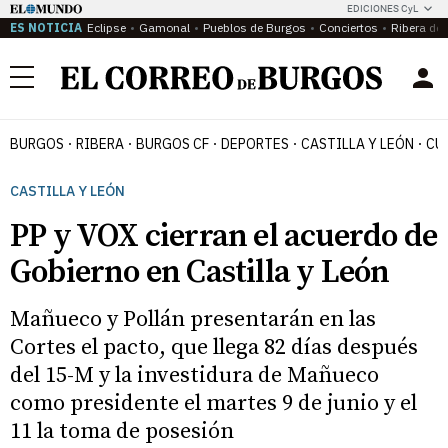
EDICIONES CyL
ES NOTICIA
Eclipse
Gamonal
Pueblos de Burgos
Conciertos
Ribera del
Menú
BURGOS
RIBERA
BURGOS CF
DEPORTES
CASTILLA Y LEÓN
CU
CASTILLA Y LEÓN
PP y VOX cierran el acuerdo de
Gobierno en Castilla y León
Mañueco y Pollán presentarán en las
Cortes el pacto, que llega 82 días después
del 15-M y la investidura de Mañueco
como presidente el martes 9 de junio y el
11 la toma de posesión