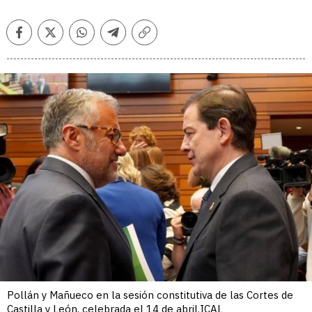
Facebook
Twitter
Whatsapp
Telegram
Copiar
enlace
Pollán y Mañueco en la sesión constitutiva de las Cortes de
Castilla y León, celebrada el 14 de abril.ICAL