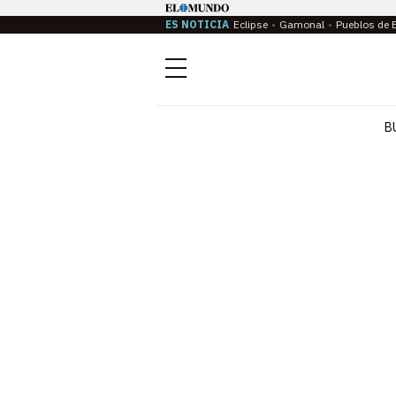
ES NOTICIA
Eclipse
Gamonal
Pueblos de 
Menú
B