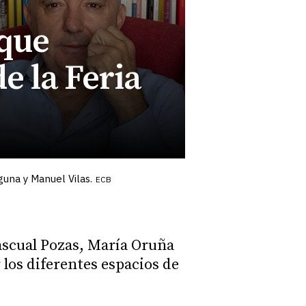
 que
e la Feria
guna y Manuel Vilas.
ECB
ascual Pozas, María Oruña
 los diferentes espacios de