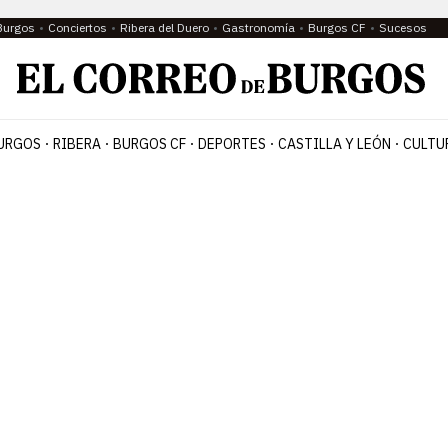
Burgos
Conciertos
Ribera del Duero
Gastronomía
Burgos CF
Sucesos
URGOS
RIBERA
BURGOS CF
DEPORTES
CASTILLA Y LEÓN
CULTU