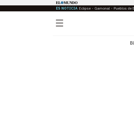
ES NOTICIA
Eclipse
Gamonal
Pueblos de 
Menú
B