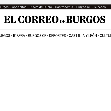
Burgos
Conciertos
Ribera del Duero
Gastronomía
Burgos CF
Sucesos
URGOS
RIBERA
BURGOS CF
DEPORTES
CASTILLA Y LEÓN
CULTU