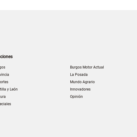
ciones
gos
Burgos Motor Actual
vincia
La Posada
ortes
Mundo Agrario
tilla y León
Innovadores
tura
Opinión
eciales