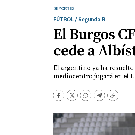
DEPORTES
FÚTBOL / Segunda B
El Burgos CF
cede a Albís
El argentino ya ha resuelto
mediocentro jugará en el U
Facebook
Twitter
Whatsapp
Telegram
Copiar
enlace