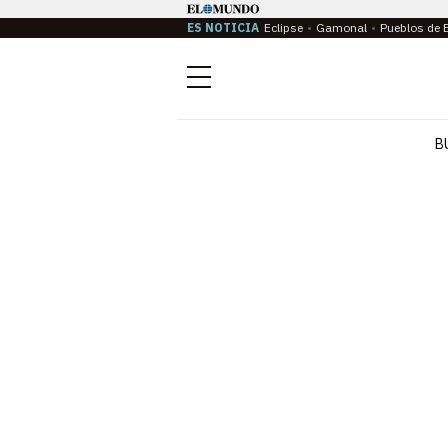
ES NOTICIA
Eclipse
Gamonal
Pueblos de 
Menú
B