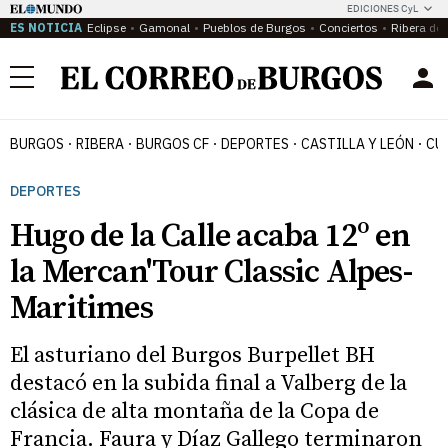
EDICIONES CyL
ES NOTICIA
Eclipse
Gamonal
Pueblos de Burgos
Conciertos
Ribera del
Menú
BURGOS
RIBERA
BURGOS CF
DEPORTES
CASTILLA Y LEÓN
CU
DEPORTES
Hugo de la Calle acaba 12º en
la Mercan'Tour Classic Alpes-
Maritimes
El asturiano del Burgos Burpellet BH
destacó en la subida final a Valberg de la
clásica de alta montaña de la Copa de
Francia. Faura y Díaz Gallego terminaron