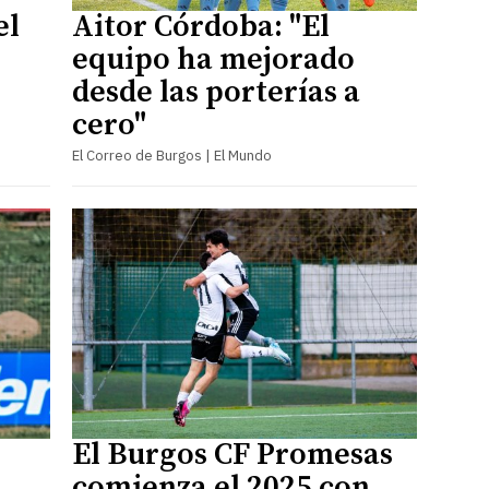
el
Aitor Córdoba: "El
equipo ha mejorado
desde las porterías a
cero"
El Correo de Burgos | El Mundo
El Burgos CF Promesas
comienza el 2025 con