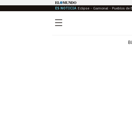
ES NOTICIA
Eclipse
Gamonal
Pueblos de 
Menú
B