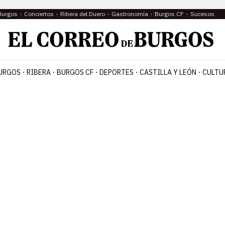
Burgos
Conciertos
Ribera del Duero
Gastronomía
Burgos CF
Sucesos
URGOS
RIBERA
BURGOS CF
DEPORTES
CASTILLA Y LEÓN
CULTU