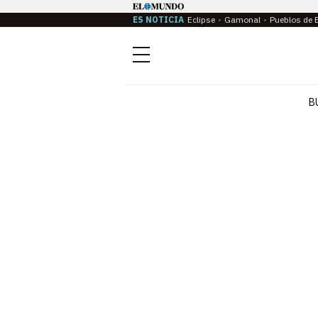
ES NOTICIA
Eclipse
Gamonal
Pueblos de 
Menú
B