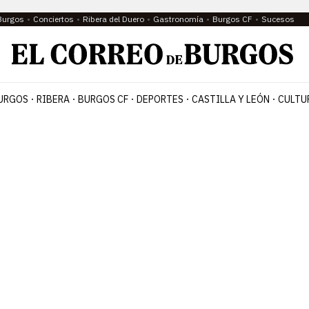
Burgos
Conciertos
Ribera del Duero
Gastronomía
Burgos CF
Sucesos
URGOS
RIBERA
BURGOS CF
DEPORTES
CASTILLA Y LEÓN
CULTU