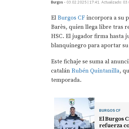
Burgos
03.02.2025 | 17:41
Actualizado:
03.
El
Burgos CF
incorpora a su p
Barès, quien llega libre tras 
HSC. El jugador firma hasta j
blanquinegro para aportar su 
Este fichaje se suma al anunc
catalán
Rubén Quintanilla
, q
temporada.
BURGOS CF
El Burgos C
refuerza c