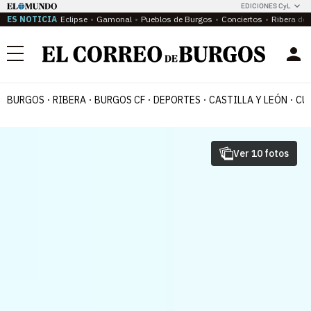
EDICIONES CyL
ES NOTICIA
Eclipse
Gamonal
Pueblos de Burgos
Conciertos
Ribera del
Menú
BURGOS
RIBERA
BURGOS CF
DEPORTES
CASTILLA Y LEÓN
CU
Ver 10 fotos