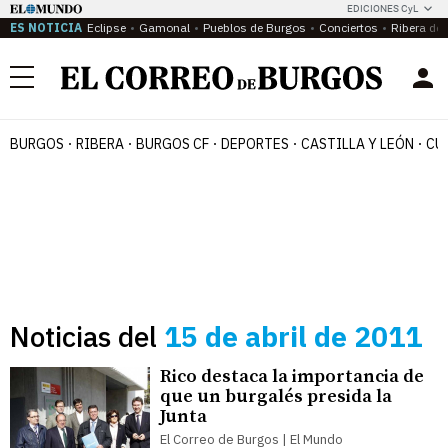
EDICIONES CyL
ES NOTICIA
Eclipse
Gamonal
Pueblos de Burgos
Conciertos
Ribera del
Menú
BURGOS
RIBERA
BURGOS CF
DEPORTES
CASTILLA Y LEÓN
CU
Noticias del
15 de abril de 2011
Rico destaca la importancia de
que un burgalés presida la
Junta
El Correo de Burgos | El Mundo