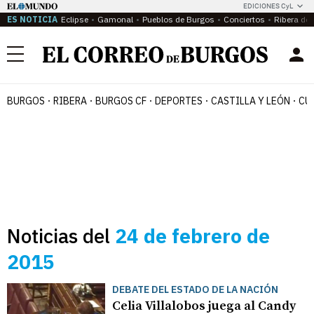
EDICIONES CyL
ES NOTICIA
Eclipse
Gamonal
Pueblos de Burgos
Conciertos
Ribera del
Menú
BURGOS
RIBERA
BURGOS CF
DEPORTES
CASTILLA Y LEÓN
CU
Noticias del
24 de febrero de
2015
DEBATE DEL ESTADO DE LA NACIÓN
Celia Villalobos juega al Candy