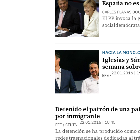
España no e
CARLES PLANAS BO
El PP invoca la 
socialdemócratas
HACIA LA MONCL
Iglesias y Sá
semana sobre
22.01.2016 | 1
EFE
Detenido el patrón de una pat
por inmigrante
22.01.2016 | 18:45
EFE / CEUTA
La detención se ha producido como co
redes trasnacionales dedicadas al tr