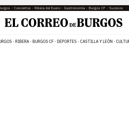
Burgos
Conciertos
Ribera del Duero
Gastronomía
Burgos CF
Sucesos
URGOS
RIBERA
BURGOS CF
DEPORTES
CASTILLA Y LEÓN
CULTU