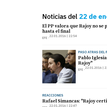
Noticias del
22 de en
El PP valora que Rajoy no se 
hasta el final
22.01.2016 | 22:54
EFE
PASO ATRAS DEL 
Pablo Iglesia
Rajoy"
22.01.2016 | 2
EFE
REACCIONES
Rafael Simancas: "Rajoy cert
22.01.2016 | 22:47