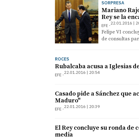
SORPRESA
Mariano Rajoy
Rey se la en
22.01.2016 | 2
EFE
Felipe VI conclu
de consultas pa
ROCES
Rubalcaba acusa a Iglesias d
22.01.2016 | 20:54
EFE
Casado pide a Sánchez que acl
Maduro"
22.01.2016 | 20:39
EFE
El Rey concluye su ronda de c
media