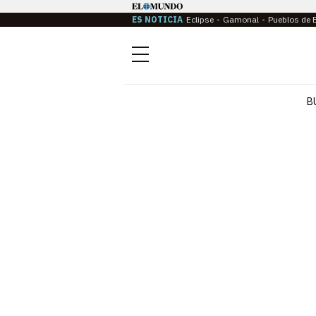
ES NOTICIA
Eclipse
Gamonal
Pueblos de 
Menú
B