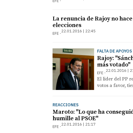
EFE
La renuncia de Rajoy no hace
elecciones
22.01.2016 | 22:45
EFE
FALTA DE APOYOS
Rajoy: "Sánch
más votado"
22.01.2016 | 2
EFE
El lider del PP 
votos a favor, t
REACCIONES
Maroto: "Lo que ha consegui
humille al PSOE"
22.01.2016 | 21:17
EFE