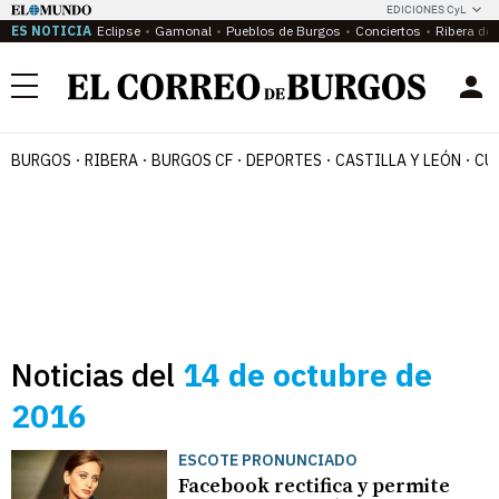
EDICIONES CyL
ES NOTICIA
Eclipse
Gamonal
Pueblos de Burgos
Conciertos
Ribera del
Menú
BURGOS
RIBERA
BURGOS CF
DEPORTES
CASTILLA Y LEÓN
CU
Noticias del
14 de octubre de
2016
ESCOTE PRONUNCIADO
Facebook rectifica y permite