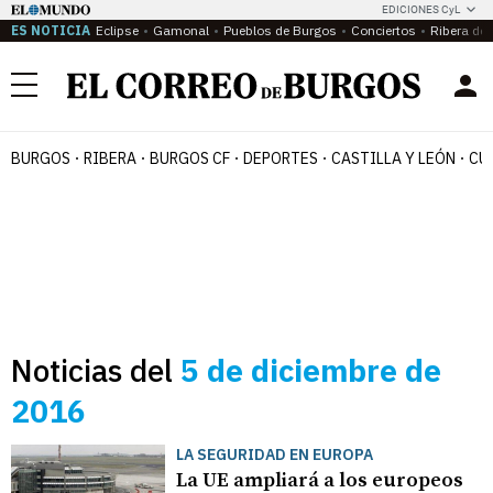
EDICIONES CyL
ES NOTICIA
Eclipse
Gamonal
Pueblos de Burgos
Conciertos
Ribera del
Menú
BURGOS
RIBERA
BURGOS CF
DEPORTES
CASTILLA Y LEÓN
CU
Noticias del
5 de diciembre de
2016
LA SEGURIDAD EN EUROPA
La UE ampliará a los europeos