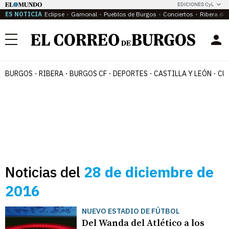
EDICIONES CyL
ES NOTICIA
Eclipse
Gamonal
Pueblos de Burgos
Conciertos
Ribera del
Menú
BURGOS
RIBERA
BURGOS CF
DEPORTES
CASTILLA Y LEÓN
CU
Noticias del
28 de diciembre de
2016
NUEVO ESTADIO DE FÚTBOL
Del Wanda del Atlético a los