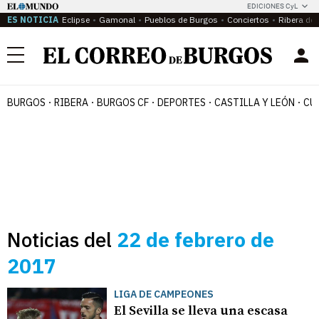
EDICIONES CyL
ES NOTICIA
Eclipse
Gamonal
Pueblos de Burgos
Conciertos
Ribera del
Menú
BURGOS
RIBERA
BURGOS CF
DEPORTES
CASTILLA Y LEÓN
CU
Noticias del
22 de febrero de
2017
LIGA DE CAMPEONES
El Sevilla se lleva una escasa