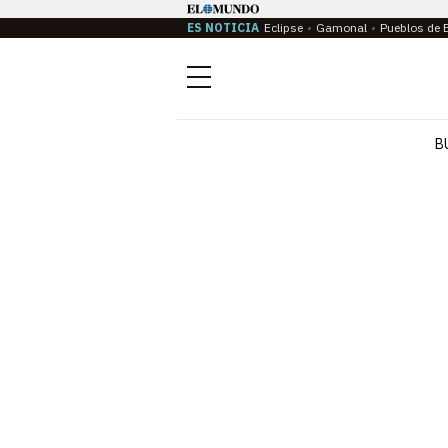
ES NOTICIA
Eclipse
Gamonal
Pueblos de 
Menú
B