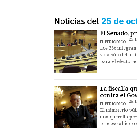
Noticias del
25 de oc
El Senado, p
25.1
EL PERIÓDICO
Los 266 integran
votación del art
para el electora
La fiscalía q
contra el Go
25.1
EL PERIÓDICO
El ministerio pú
una querella por
proceso abierto 