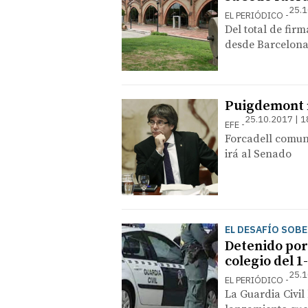
25.1
EL PERIÓDICO
Del total de firm
desde Barcelona
Puigdemont n
25.10.2017 | 1
EFE
Forcadell comun
irá al Senado
EL DESAFÍO SOB
Detenido por 
colegio del 1
25.1
EL PERIÓDICO
La Guardia Civil