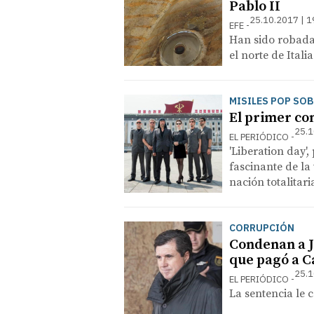
Pablo II
25.10.2017 | 1
EFE
Han sido robadas
el norte de Italia
MISILES POP SO
El primer co
25.1
EL PERIÓDICO
'Liberation day',
fascinante de la
nación totalitari
CORRUPCIÓN
Condenan a J
que pagó a C
25.1
EL PERIÓDICO
La sentencia le 