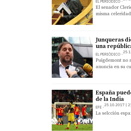
EL PERIÓDICO
El senador Cleri
misma celeridad
Junqueras di
una repúblic
25.1
EL PERIÓDICO
Puigdemont no as
anuncia en su c
España puede 
de la India
25.10.2017 | 2
EFE
La selcción espa