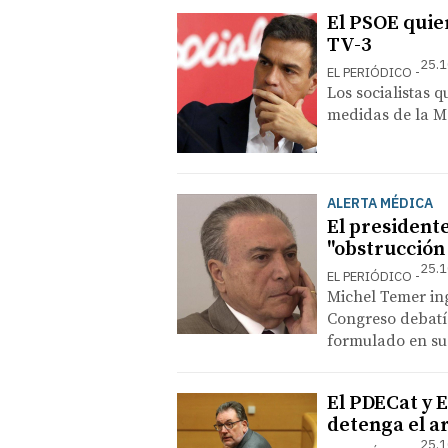
El PSOE quie
TV-3
25.1
EL PERIÓDICO
Los socialistas 
medidas de la 
ALERTA MÉDICA
El presidente
"obstrucción
25.1
EL PERIÓDICO
Michel Temer ing
Congreso debatía
formulado en su
El PDECat y 
detenga el ar
25.1