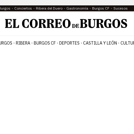
Burgos
Conciertos
Ribera del Duero
Gastronomía
Burgos CF
Sucesos
URGOS
RIBERA
BURGOS CF
DEPORTES
CASTILLA Y LEÓN
CULTU