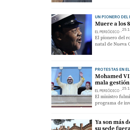
UN PIONERO DEL 
Muere a los 
25.1
EL PERIÓDICO
El pionero del r
natal de Nueva 
PROTESTAS EN E
Mohamed VI 
mala gestión 
25.1
EL PERIÓDICO
El ministro fulmi
programa de inv
Ya son más d
su sede fuer