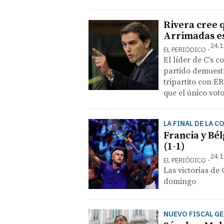
Rivera cree 
Arrimadas es 
24.1
EL PERIÓDICO
El líder de C's 
partido demuest
tripartito con ER
que el único voto 
LA FINAL DE LA C
Francia y Bé
(1-1)
24.1
EL PERIÓDICO
Las victorias de
domingo
NUEVO FISCAL G