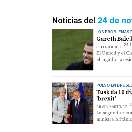
Noticias del
24 de n
LOS PROBLEMAS 
Gareth Bale 
24.1
EL PERIÓDICO
El United y el Ch
el jugador presi
PULSO EN BRUSE
Tusk da 10 d
'brexit'
2
SILVIA MARTINEZ
La segunda reuni
ministra británi