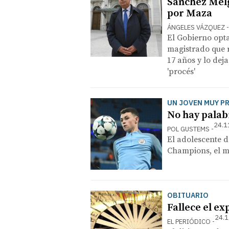
Sánchez Melg
por Maza
ÁNGELES VÁZQUEZ
El Gobierno opta 
magistrado que r
17 años y lo dej
'procés'
UN JOVEN MUY 
No hay palab
24.1
POL GUSTEMS
El adolescente d
Champions, el má
OBITUARIO
Fallece el ex
24.1
EL PERIÓDICO