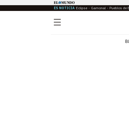
ES NOTICIA
Eclipse
Gamonal
Pueblos de 
Menú
B