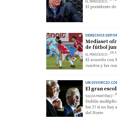
EL PERIÓDICO
El presidente de
DERECHOS DEPO
Mediaset ofr
de fútbol jun
24.1
EL PERIÓDICO
El acuerdo con 
cuartos y las cu
UN DIVORCIO CO
El gran escol
2
SILVIA MARTÍNEZ
Dublín multiplica
los 27 si no hay
del Norte