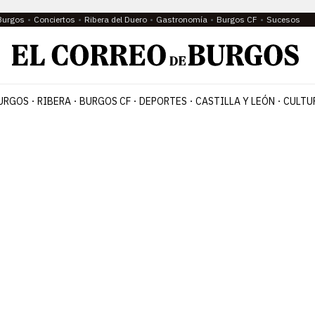
Burgos
Conciertos
Ribera del Duero
Gastronomía
Burgos CF
Sucesos
URGOS
RIBERA
BURGOS CF
DEPORTES
CASTILLA Y LEÓN
CULTU