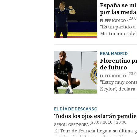
España se mi
por las meda
23.0
EL PERIÓDICO
"Es un partido a 
Martín antes del
REAL MADRID
Florentino p
de futuro
23.0
EL PERIÓDICO
"Estoy muy conte
Keylor", declara
EL DÍA DE DESCANSO
Todos los ojos estarán pendi
23.07.2018 | 20:00
SERGI LÓPEZ-EGEA
El Tour de Francia llega a su última 