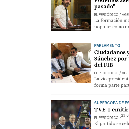
Podemos aseg
pasado"
EL PERIÓDICO / AG
La formación mor
popular como un 
PARLAMENTO
Ciudadanos y
Sánchez por u
del FIB
EL PERIÓDICO / AG
La vicepresidenta
forma parte part
SUPERCOPA DE E
TVE-1 emitirá
23.0
EL PERIÓDICO
El partido se ce