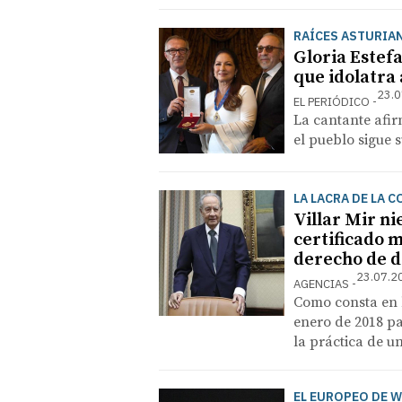
RAÍCES ASTURIA
Gloria Estefa
que idolatra 
23.0
EL PERIÓDICO
La cantante afir
el pueblo sigue 
LA LACRA DE LA 
Villar Mir ni
certificado m
derecho de 
23.07.2
AGENCIAS
Como consta en l
enero de 2018 pa
la práctica de u
EL EUROPEO DE 