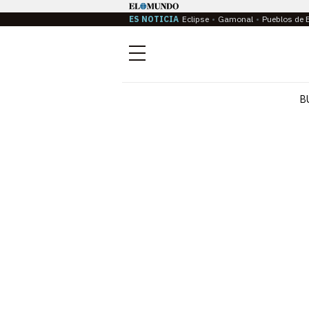
ES NOTICIA
Eclipse
Gamonal
Pueblos de 
Menú
B