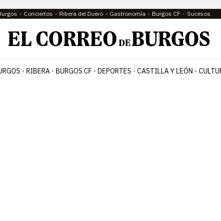
Burgos
Conciertos
Ribera del Duero
Gastronomía
Burgos CF
Sucesos
URGOS
RIBERA
BURGOS CF
DEPORTES
CASTILLA Y LEÓN
CULTU