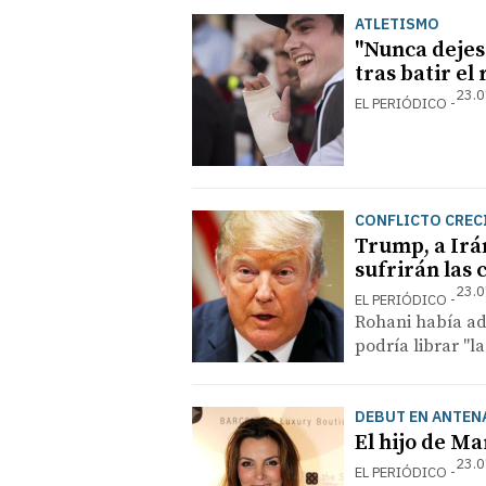
ATLETISMO
"Nunca dejes 
tras batir el
23.0
EL PERIÓDICO
CONFLICTO CREC
Trump, a Irá
sufrirán las
23.0
EL PERIÓDICO
Rohani había adv
podría librar "l
DEBUT EN ANTENA
El hijo de Mar
23.0
EL PERIÓDICO