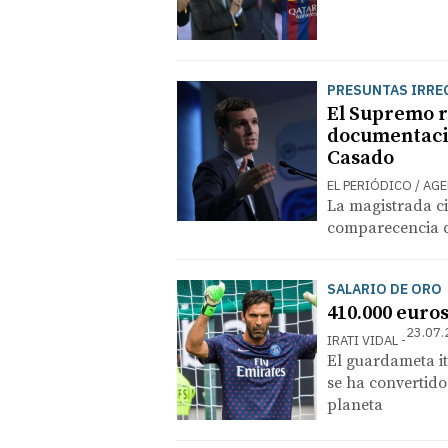
PRESUNTAS IRREG
El Supremo re
documentació
Casado
EL PERIÓDICO / AG
La magistrada ci
comparecencia d
SALARIO DE ORO
410.000 euros
23.07.
IRATI VIDAL
El guardameta ita
se ha convertido
planeta