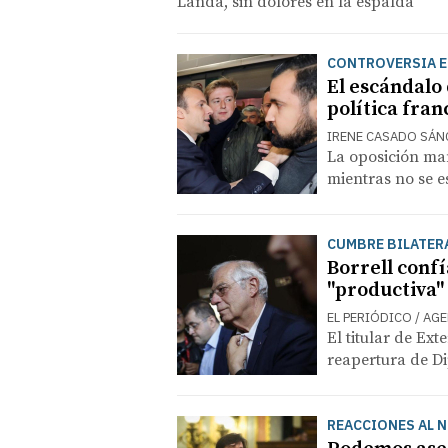
Landa, sin dolores en la espalda
CONTROVERSIA E
El escándalo 
política fran
IRENE CASADO SÁN
La oposición man
mientras no se e
CUMBRE BILATER
Borrell conf
"productiva"
EL PERIÓDICO / AG
El titular de Ext
reapertura de Di
REACCIONES AL 