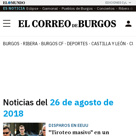
EDICIONES CyL
ES NOTICIA
Eclipse
Gamonal
Pueblos de Burgos
Conciertos
Ribera del
Menú
BURGOS
RIBERA
BURGOS CF
DEPORTES
CASTILLA Y LEÓN
CU
Noticias del
26 de agosto de
2018
DISPAROS EN EEUU
"Tiroteo masivo" en un