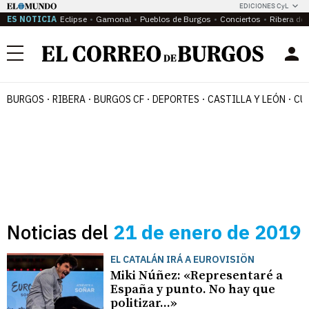
EDICIONES CyL
ES NOTICIA
Eclipse
Gamonal
Pueblos de Burgos
Conciertos
Ribera del
Menú
BURGOS
RIBERA
BURGOS CF
DEPORTES
CASTILLA Y LEÓN
CU
Noticias del
21 de enero de 2019
EL CATALÁN IRÁ A EUROVISIÖN
Miki Núñez: «Representaré a
España y punto. No hay que
politizar...»