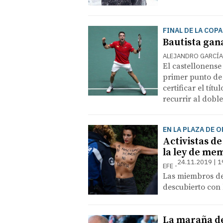
FINAL DE LA COPA
Bautista gana
ALEJANDRO GARCÍA
El castellonense 
primer punto de 
certificar el tí
recurrir al doble
EN LA PLAZA DE 
Activistas d
la ley de mem
24.11.2019 | 1
EFE
Las miembros de
descubierto con 
La maraña de