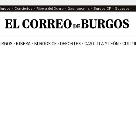
Burgos
Conciertos
Ribera del Duero
Gastronomía
Burgos CF
Sucesos
URGOS
RIBERA
BURGOS CF
DEPORTES
CASTILLA Y LEÓN
CULTU