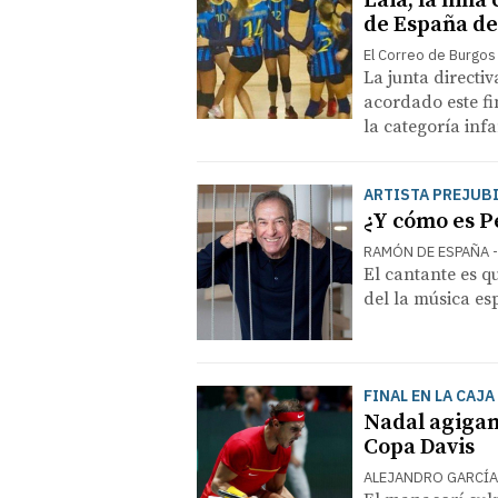
Laia, la niñ
de España de
El Correo de Burgos
La junta directi
acordado este f
la categoría infa
ARTISTA PREJUB
¿Y cómo es P
RAMÓN DE ESPAÑA
El cantante es q
del la música e
FINAL EN LA CAJ
Nadal agigant
Copa Davis
ALEJANDRO GARCÍA