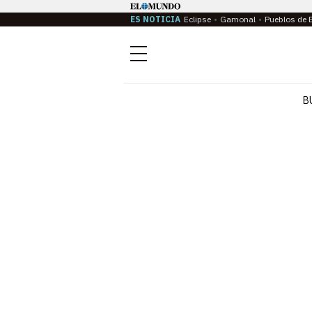
ES NOTICIA
Eclipse
Gamonal
Pueblos de 
Menú
B