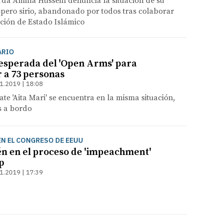
rda Amina Hussein denuncia la situación de su
spero sirio, abandonado por todos tras colaborar
ación de Estado Islámico
ARIO
sperada del 'Open Arms' para
 a 73 personas
1.2019 | 18:08
ate 'Aita Mari' se encuentra en la misma situación,
s a bordo
EN EL CONGRESO DE EEUU
én en el proceso de 'impeachment'
p
1.2019 | 17:39