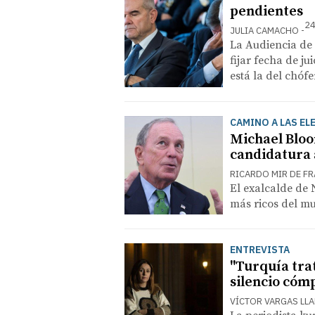
pendientes
24
JULIA CAMACHO
La Audiencia de 
fijar fecha de ju
está la del chóf
CAMINO A LAS EL
Michael Bloo
candidatura 
RICARDO MIR DE F
El exalcalde de 
más ricos del m
ENTREVISTA
"Turquía tra
silencio cóm
VÍCTOR VARGAS LL