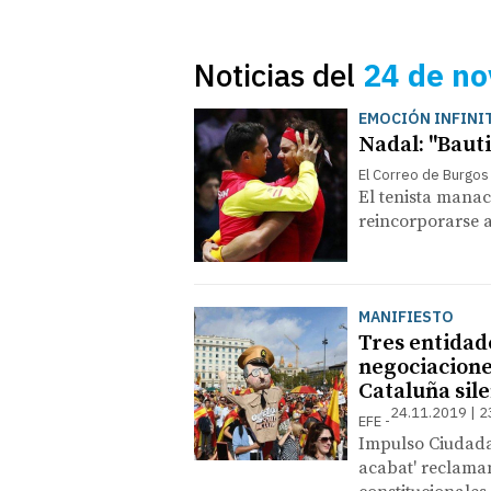
Noticias del
24 de n
EMOCIÓN INFINI
Nadal: "Baut
El Correo de Burgos
El tenista manac
reincorporarse a
MANIFIESTO
Tres entidade
negociacione
Cataluña sil
24.11.2019 | 2
EFE
Impulso Ciudada
acabat' reclaman