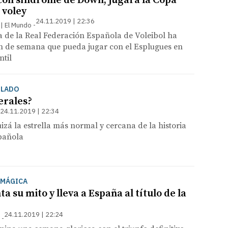
a con síndrome de Down, jugará la Copa
 voley
24.11.2019 | 22:36
 | El Mundo
va de la Real Federación Española de Voleibol ha
in de semana que pueda jugar con el Esplugues en
ntil
ILADO
erales?
24.11.2019 | 22:34
uizá la estrella más normal y cercana de la historia
spañola
A MÁGICA
a su mito y lleva a España al título de la
24.11.2019 | 22:24