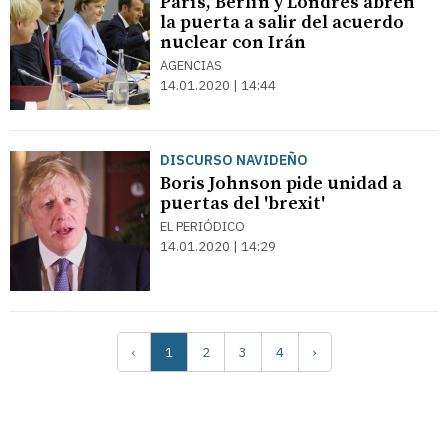
París, Berlín y Londres abren
la puerta a salir del acuerdo
nuclear con Irán
AGENCIAS
14.01.2020 | 14:44
DISCURSO NAVIDEÑO
Boris Johnson pide unidad a
puertas del 'brexit'
EL PERIÓDICO
14.01.2020 | 14:29
‹
1
2
3
4
›