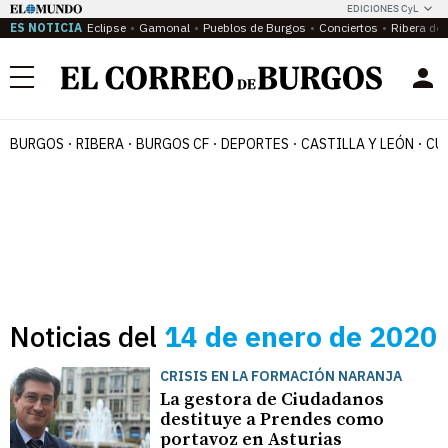
EDICIONES CyL
ES NOTICIA
Eclipse
Gamonal
Pueblos de Burgos
Conciertos
Ribera del
Menú
BURGOS
RIBERA
BURGOS CF
DEPORTES
CASTILLA Y LEÓN
CU
Noticias del
14 de enero de 2020
CRISIS EN LA FORMACIÓN NARANJA
La gestora de Ciudadanos
destituye a Prendes como
portavoz en Asturias