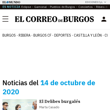
EDICIONES CyL
ES NOTICIA
Eclipse
Gamonal
Pueblos de Burgos
Conciertos
Ribera del
Menú
BURGOS
RIBERA
BURGOS CF
DEPORTES
CASTILLA Y LEÓN
CU
Noticias del
14 de octubre de
2020
El Delibes burgalés
Marta Casado