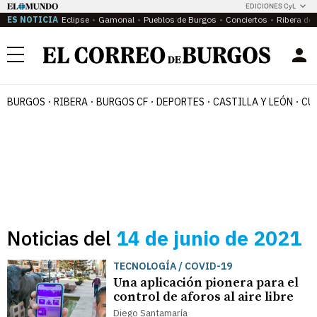
EDICIONES CyL
ES NOTICIA
Eclipse
Gamonal
Pueblos de Burgos
Conciertos
Ribera del
Menú
BURGOS
RIBERA
BURGOS CF
DEPORTES
CASTILLA Y LEÓN
CU
Noticias del
14 de junio de 2021
TECNOLOGÍA / COVID-19
Una aplicación pionera para el
control de aforos al aire libre
Diego Santamaría