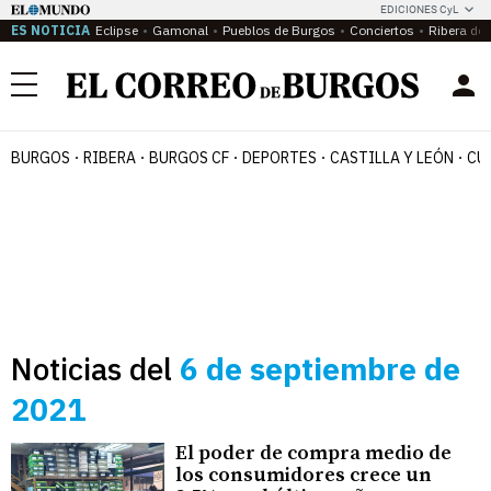
EDICIONES CyL
ES NOTICIA
Eclipse
Gamonal
Pueblos de Burgos
Conciertos
Ribera del
Menú
BURGOS
RIBERA
BURGOS CF
DEPORTES
CASTILLA Y LEÓN
CU
Noticias del
6 de septiembre de
2021
El poder de compra medio de
los consumidores crece un