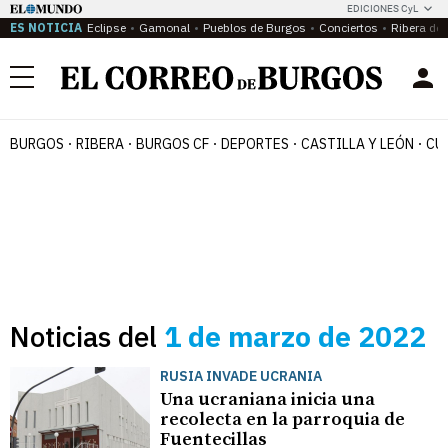
EDICIONES CyL
ES NOTICIA
Eclipse
Gamonal
Pueblos de Burgos
Conciertos
Ribera del
Menú
BURGOS
RIBERA
BURGOS CF
DEPORTES
CASTILLA Y LEÓN
CU
Noticias del
1 de marzo de 2022
RUSIA INVADE UCRANIA
Una ucraniana inicia una
recolecta en la parroquia de
Fuentecillas