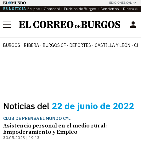
EDICIONES CyL
ES NOTICIA
Eclipse
Gamonal
Pueblos de Burgos
Conciertos
Ribera del
Menú
BURGOS
RIBERA
BURGOS CF
DEPORTES
CASTILLA Y LEÓN
CU
Noticias del
22 de junio de 2022
CLUB DE PRENSA EL MUNDO CYL
Asistencia personal en el medio rural:
Empoderamiento y Empleo
30.05.2023 | 19:13