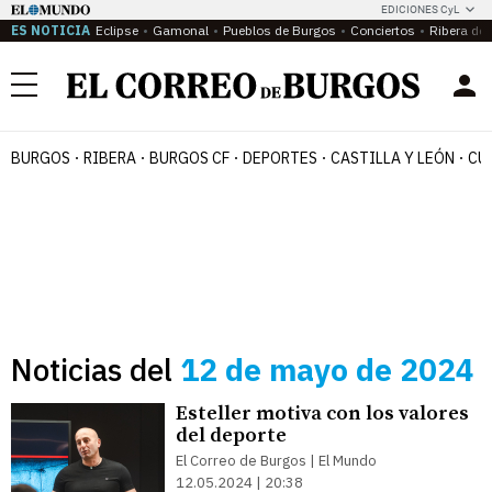
EDICIONES CyL
ES NOTICIA
Eclipse
Gamonal
Pueblos de Burgos
Conciertos
Ribera del
Menú
BURGOS
RIBERA
BURGOS CF
DEPORTES
CASTILLA Y LEÓN
CU
Noticias del
12 de mayo de 2024
Esteller motiva con los valores
del deporte
El Correo de Burgos | El Mundo
12.05.2024 | 20:38