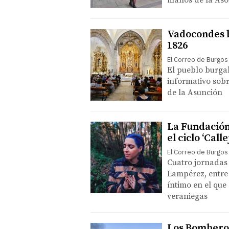
manos de la Aso
Vadocondes b
1826
El Correo de Burgos
El pueblo burgal
informativo sobr
de la Asunción
La Fundación
el ciclo ‘Call
El Correo de Burgos
Cuatro jornadas
Lampérez, entre 
íntimo en el que
veraniegas
Los Bomberos