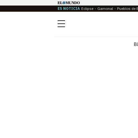
ES NOTICIA
Eclipse
Gamonal
Pueblos de 
Menú
B