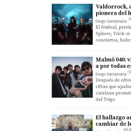
Valdorrock, 
pionera del 
0
Diego Santamaría
El festival, prev
Sphere, Trick or
conciertos, habr
Malmö 040: vi
a por todas 
0
Diego Santamaría
Después de ofrec
cifras que apab
catalana promete
del Trigo
El hallazgo 
cambiar de l
05.0