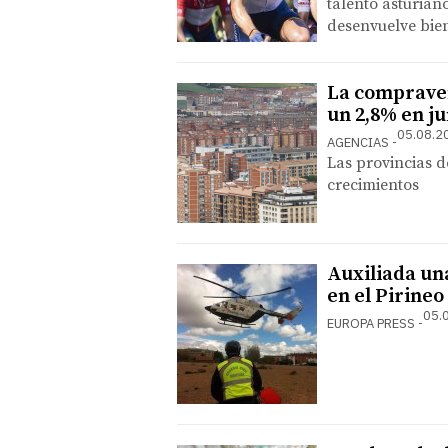
talento asturian
desenvuelve bien
La compraven
un 2,8% en ju
05.08.2
AGENCIAS
Las provincias d
crecimientos
Auxiliada un
en el Pirine
05.
EUROPA PRESS