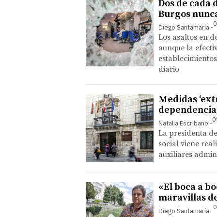
Dos de cada d
Burgos nunca
0
Diego Santamaría
Los asaltos en d
aunque la efecti
establecimientos
diario
Medidas ‘extr
dependencia
0
Natalia Escribano
La presidenta de
social viene rea
auxiliares admin
«El boca a b
maravillas d
0
Diego Santamaría