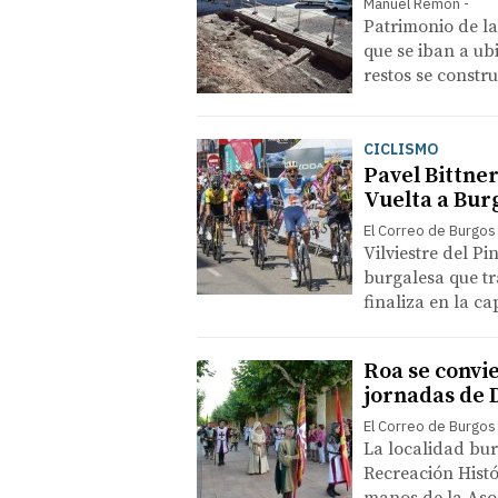
Manuel Remón
Patrimonio de la
que se iban a ub
restos se constr
CICLISMO
Pavel Bittner
Vuelta a Bur
El Correo de Burgos
Vilviestre del P
burgalesa que tr
finaliza en la ca
Roa se convie
jornadas de 
El Correo de Burgos
La localidad bur
Recreación Histó