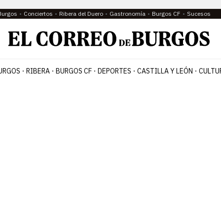
Burgos
Conciertos
Ribera del Duero
Gastronomía
Burgos CF
Sucesos
URGOS
RIBERA
BURGOS CF
DEPORTES
CASTILLA Y LEÓN
CULTU